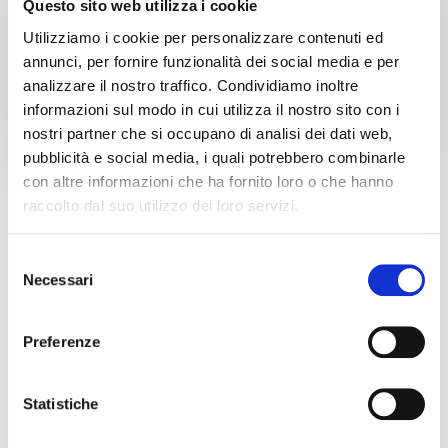
Il nostro obiettivo
Questo sito web utilizza i cookie
Utilizziamo i cookie per personalizzare contenuti ed
Capire le esigenze dei nostri clienti e proporre
annunci, per fornire funzionalità dei social media e per
soluzioni innovative e attuali.
analizzare il nostro traffico. Condividiamo inoltre
informazioni sul modo in cui utilizza il nostro sito con i
nostri partner che si occupano di analisi dei dati web,
pubblicità e social media, i quali potrebbero combinarle
con altre informazioni che ha fornito loro o che hanno
raccolto dal suo utilizzo dei loro servizi.
Selezione
Necessari
del
consenso
Preferenze
Statistiche